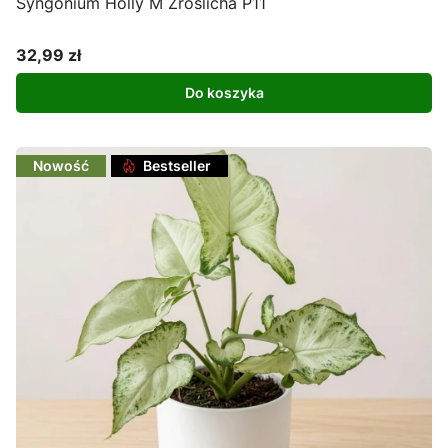
Syngonium Holly M Zroślicha P11
32,99 zł
Cena
Do koszyka
Nowość
Bestseller