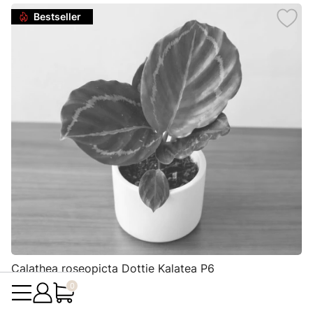
Bestseller
Calathea roseopicta Dottie Kalatea P6
Produkty w koszyku: 0. Zobacz szczegóły
25,99 zł
Cena