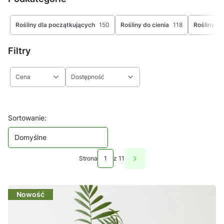
Rośliny dla początkujących
150
Rośliny do cienia
118
Rośliny be
Filtry
Cena
Dostępność
Koniec filtrów
Lista produktów
Sortowanie:
Domyślne
Strona
z 11
Następne produkty
Nowość