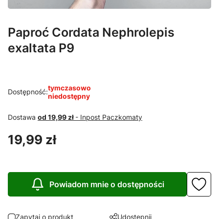
Paproć Cordata Nephrolepis
exaltata P9
tymczasowo
Dostępność:
niedostępny
Dostawa
od 19,99 zł
- Inpost Paczkomaty
Cena
19,99 zł
Powiadom mnie o dostępności
Zapytaj o produkt
Udostępnij