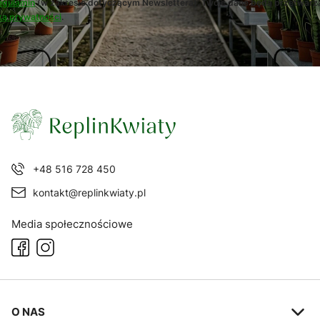
egulamin
(w zakresie dotyczącym Newslettera). Twoje dane będą przetwarz
ką prywatności
.
+48 516 728 450
kontakt@replinkwiaty.pl
Media społecznościowe
Linki w stopce
O NAS